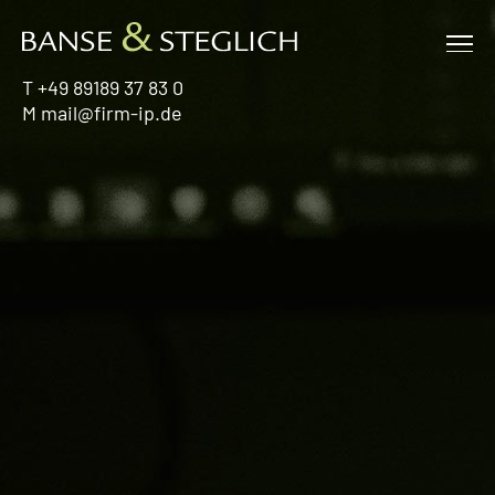
Zum
Inhalt
Me
springen
T
+49 89189 37 83 0
M
mail@firm-ip.de