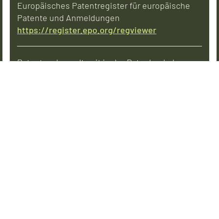
Europäisches Patentregister für europäische
Patente und Anmeldungen
https://register.epo.org/regviewer
Patentsuche weltweit in der Datenbank des
Europäischen Patentamts
https://worldwide.espacenet.com/
Patentsuche weltweit in der Datenbank des
Deutschen Patent- und Markenamts
https://depatisnet.dpma.de/