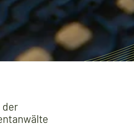
 der
entanwälte