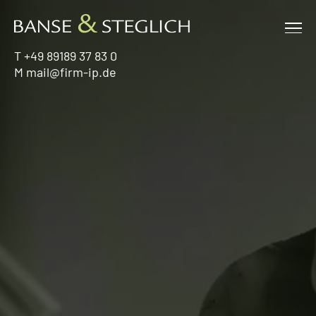
Zum
Inhalt
Me
springen
T
+49 89189 37 83 0
M
mail@firm-ip.de