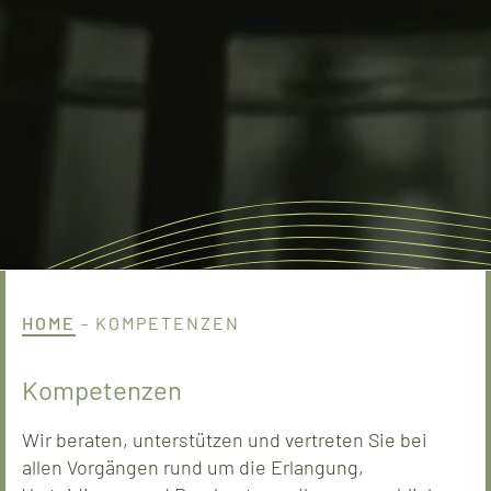
HOME
-
KOMPETENZEN
Kompetenzen
Wir beraten, unterstützen und vertreten Sie bei
allen Vorgängen rund um die Erlangung,